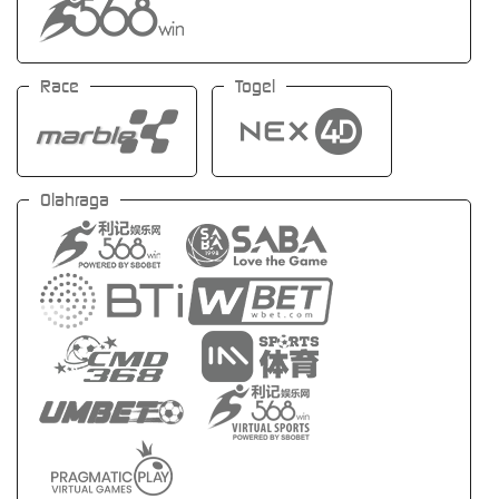
Race
Togel
Olahraga