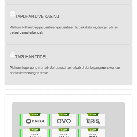
TARUHAN LIVE KASINO
Platform Pilihan bagi perusahaan-perusahaan terbaik di dunia, dengan pilihan
variasi game terbanyak
TARUHAN TOGEL
Platform togel yang menarik dari perusahan terbaik di dunia yang menawarkan
hadiah kemenangan besar